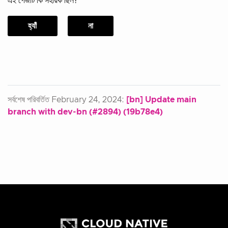
এই পেজটি কি সহায়ক ছিল?
হ্যাঁ
না
সর্বশেষ পরিবর্তিত February 24, 2024:
[bn] Update main
branch with dev-bn (#2894) (19b78e4)