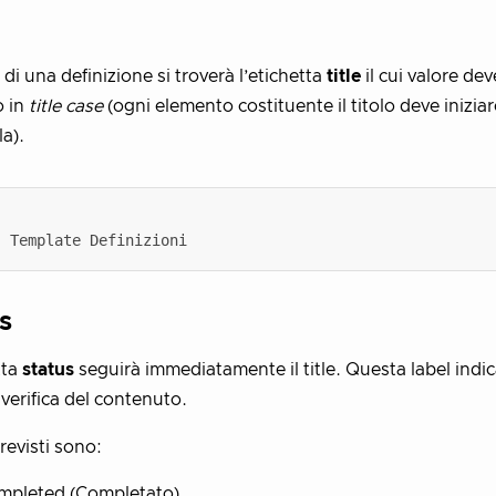
o di una definizione si troverà l’etichetta
title
il cui valore de
o in
title case
(ogni elemento costituente il titolo deve iniziar
a).
s
tta
status
seguirà immediatamente il title. Questa label indica
i verifica del contenuto.
previsti sono:
mpleted (Completato)