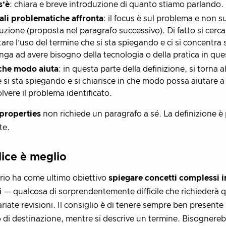
s’è
: chiara e breve introduzione di quanto stiamo parlando.
ali problematiche affronta
: il focus è sul problema e non su
uzione (proposta nel paragrafo successivo). Di fatto si cerca
tare l’uso del termine che si sta spiegando e ci si concentra
nga ad avere bisogno della tecnologia o della pratica in que
 che modo aiuta
: in questa parte della definizione, si torna a
 si sta spiegando e si chiarisce in che modo possa aiutare a
olvere il problema identificato.
properties
non richiede un paragrafo a sé. La definizione è
te.
ice è meglio
ario ha come ultimo obiettivo
spiegare concetti complessi i
i
— qualcosa di sorprendentemente difficile che richiederà q
riate revisioni. Il consiglio è di tenere sempre ben presente i
 di destinazione, mentre si descrive un termine. Bisognere