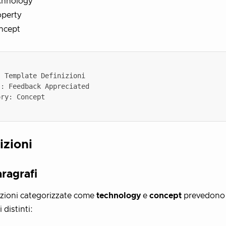
chnology
operty
ncept
izioni
ragrafi
izioni categorizzate come
technology
e
concept
prevedono 
 distinti: