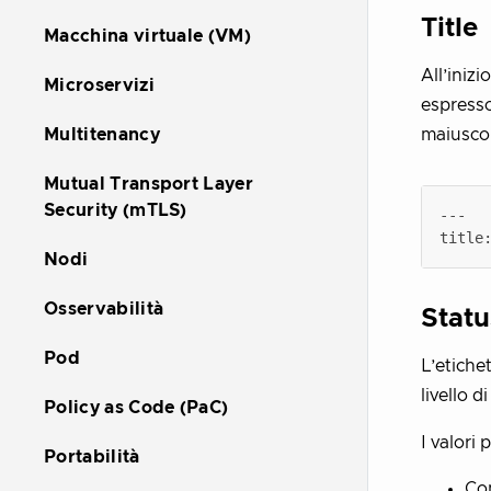
Title
Macchina virtuale (VM)
All’inizi
Microservizi
espress
Multitenancy
maiuscol
Mutual Transport Layer
Security (mTLS)
Nodi
Osservabilità
Statu
Pod
L’etiche
livello d
Policy as Code (PaC)
I valori 
Portabilità
Co