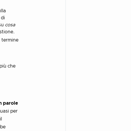
lla
 di
 su
cosa
stione.
l termine
 più che
n parole
uasi per
l
bbe