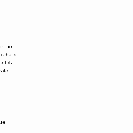
per un
i che le
contata
rafo
gue