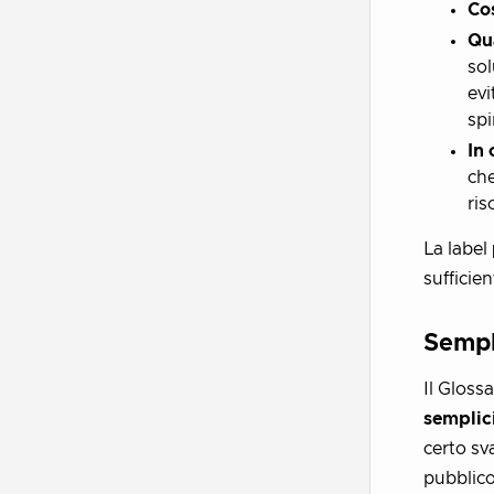
Co
Qu
sol
evi
spi
In
che
ris
La label
sufficien
Sempl
Il Gloss
semplic
certo sva
pubblico