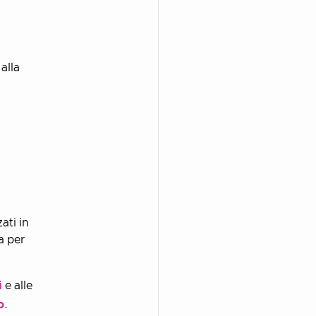
alla
ati in
a per
i
e alle
o
.