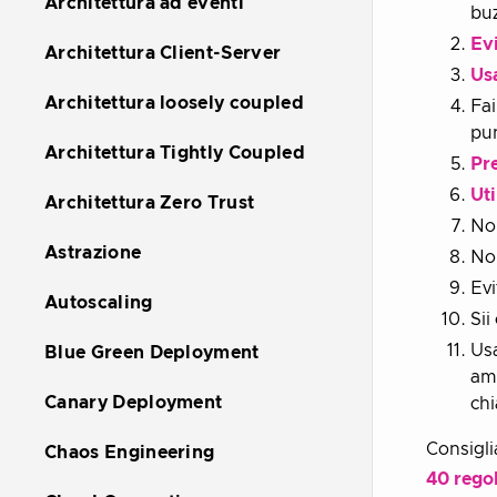
Architettura ad eventi
bu
Ev
Architettura Client-Server
Usa
Architettura loosely coupled
Fai
pu
Architettura Tightly Coupled
Pre
Uti
Architettura Zero Trust
Non
Astrazione
No
Evi
Autoscaling
Sii
Usa
Blue Green Deployment
amb
Canary Deployment
chi
Consigli
Chaos Engineering
40 regol