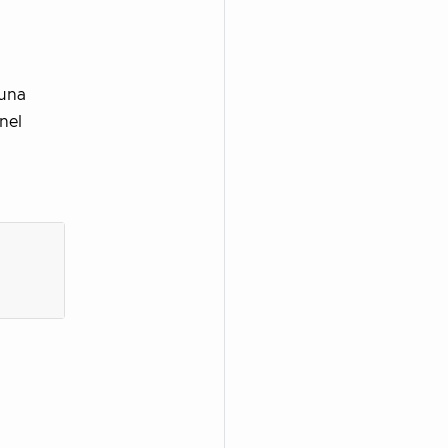
 una
nel