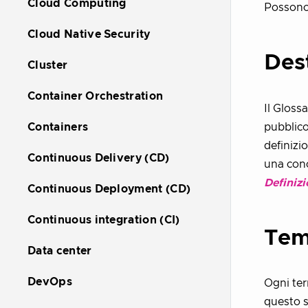
Cloud Computing
Possono 
Cloud Native Security
Dest
Cluster
Container Orchestration
Il Gloss
pubblico
Containers
definizi
Continuous Delivery (CD)
una cono
Definizi
Continuous Deployment (CD)
Continuous integration (CI)
Tem
Data center
DevOps
Ogni ter
questo 