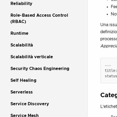
Reliability
Fe
Not
Role-Based Access Control
(RBAC)
Una issu
definizi
Runtime
processo
Scalabilità
Appreci
Scalabilità verticale
Security Chaos Engineering
Self Healing
Serverless
Cate
Service Discovery
L’etiche
Service Mesh