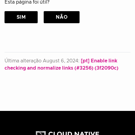
Esta página foi útil?
SIM
NÃO
Última alteração August 6, 2024:
[pt] Enable link
checking and normalize links (#3256) (3f2090c)