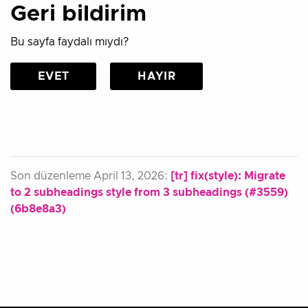
Geri bildirim
Bu sayfa faydalı mıydı?
EVET
HAYIR
Son düzenleme April 13, 2026:
[tr] fix(style): Migrate
to 2 subheadings style from 3 subheadings (#3559)
(6b8e8a3)