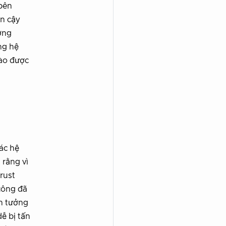
 bên
in cậy
ơng
ng hệ
nào được
ác hệ
 rằng vì
rust
công đã
in tưởng
ễ bị tấn