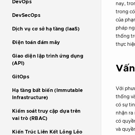
DevOps
nay, tro
trong có
DevSecOps
của phạ
pháp ngư
Dịch vụ cơ sở hạ tầng (IaaS)
thống tr
Điện toán đám mây
thực hiệ
Giao diện lập trình ứng dụng
(API)
Vấn
GitOps
Với phươ
Hạ tầng bất biến (Immutable
thống và
Infrastructure)
có sự ti
Kiểm soát truy cập dựa trên
nhận ra 
vai trò (RBAC)
có quyền
và quyền
Kiến Trúc Liên Kết Lỏng Lẻo