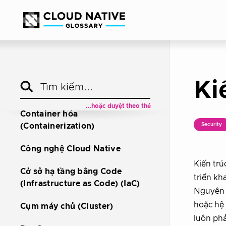
Bảo mật lớp giao vận hai
Ki
chiều (mTLS)
...hoặc duyệt theo thẻ
Container hóa
(Containerization)
Security
Công nghệ Cloud Native
Kiến trú
Cở sở hạ tầng bằng Code
triển kh
(Infrastructure as Code) (IaC)
Nguyên t
hoặc hệ 
Cụm máy chủ (Cluster)
luôn phả