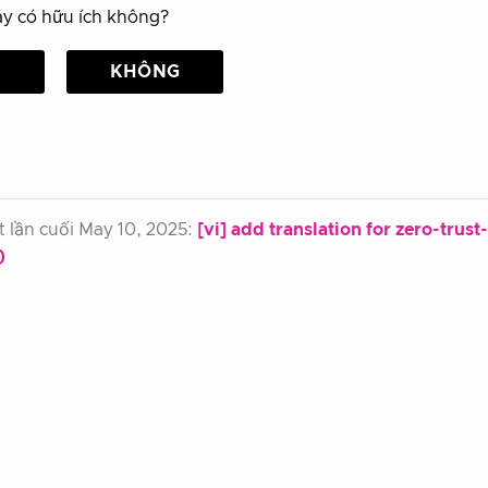
ày có hữu ích không?
Ó
KHÔNG
 lần cuối May 10, 2025:
[vi] add translation for zero-trus
)