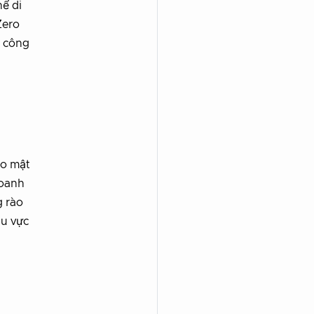
hể di
Zero
n công
ảo mật
doanh
g rào
hu vực