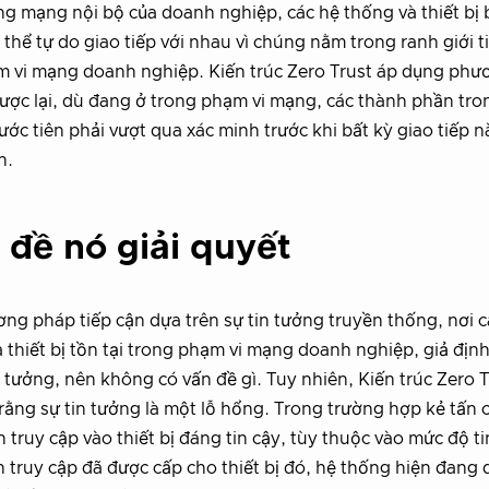
ng mạng nội bộ của doanh nghiệp, các hệ thống và thiết bị
 thể tự do giao tiếp với nhau vì chúng nằm trong ranh giới t
m vi mạng doanh nghiệp. Kiến trúc Zero Trust áp dụng phư
ợc lại, dù đang ở trong phạm vi mạng, các thành phần tro
ước tiên phải vượt qua xác minh trước khi bất kỳ giao tiếp 
n.
 đề nó giải quyết
ng pháp tiếp cận dựa trên sự tin tưởng truyền thống, nơi c
 thiết bị tồn tại trong phạm vi mạng doanh nghiệp, giả định
n tưởng, nên không có vấn đề gì. Tuy nhiên, Kiến trúc Zero T
rằng sự tin tưởng là một lỗ hổng. Trong trường hợp kẻ tấn 
 truy cập vào thiết bị đáng tin cậy, tùy thuộc vào mức độ t
 truy cập đã được cấp cho thiết bị đó, hệ thống hiện đang d