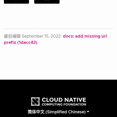
最后编辑 September 15, 2022:
docs: add missing url
prefix (1dacc43)
简体中文 (Simplified Chinese)