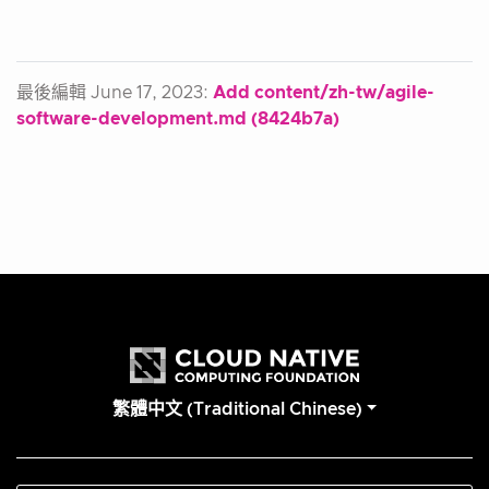
最後編輯 June 17, 2023:
Add content/zh-tw/agile-
software-development.md (8424b7a)
繁體中文 (Traditional Chinese)